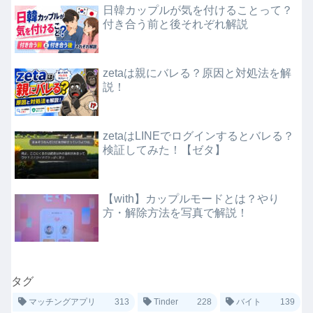
日韓カップルが気を付けることって？
付き合う前と後それぞれ解説
zetaは親にバレる？原因と対処法を解
説！
zetaはLINEでログインするとバレる？
検証してみた！【ゼタ】
【with】カップルモードとは？やり
方・解除方法を写真で解説！
タグ
マッチングアプリ
313
Tinder
228
バイト
139