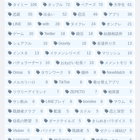
タイミー
106
タップル
72
ペアーズ
70
大学生
61
恋庭
55
出会い
52
恋活
49
アプリ
39
LINE
36
with
28
タイクレ
24
オンクレ
21
ゲーム
20
Twitter
18
婚活
18
結婚相談所
18
シェアフル
16
Gravity
16
友達作り方
13
インスタ
13
イケメンシリーズ
12
マリッシュ
10
バチェラーデート
10
おねがい社長！
10
メメントモリ
9
Omiai
9
タウンワーク
9
婚外
8
NewMatch
8
メルカリハロ
8
TikTok
8
着せ替えアプリ
8
リヴリーアイランド
7
ZEPETO
7
相席屋
7
サシ飲み
6
LINEプレイ
6
bondee
6
マウム
6
既婚者クラブ
6
配達
5
カドル
5
恋と深空
5
信長の野望
5
ダークテイルズ
5
きらめきパラダイス
5
Vtuber
5
バツイチ
5
既婚者
5
ゼクシィ縁結び
5