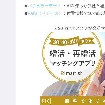
■
バチェラーデート
：AIを使った異性と
■
Pairs（ペアーズ）
：位置情報で10km
＜30代にオススメな恋活