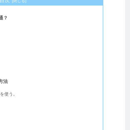
目次
通？
方法
を使う。