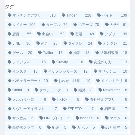
タグ
マッチングアプリ
313
Tinder
228
バイト
139
タイミー
106
タップル
72
ペアーズ
70
大学生
61
恋庭
55
出会い
52
恋活
49
アプリ
39
LINE
36
with
28
タイクレ
24
オンクレ
21
ゲーム
20
Twitter
18
婚活
18
結婚相談所
18
シェアフル
16
Gravity
16
友達作り方
13
インスタ
13
イケメンシリーズ
12
マリッシュ
10
バチェラーデート
10
おねがい社長！
10
メメントモリ
9
Omiai
9
タウンワーク
9
婚外
8
NewMatch
8
メルカリハロ
8
TikTok
8
着せ替えアプリ
8
リヴリーアイランド
7
ZEPETO
7
相席屋
7
サシ飲み
6
LINEプレイ
6
bondee
6
マウム
6
既婚者クラブ
6
配達
5
カドル
5
恋と深空
5