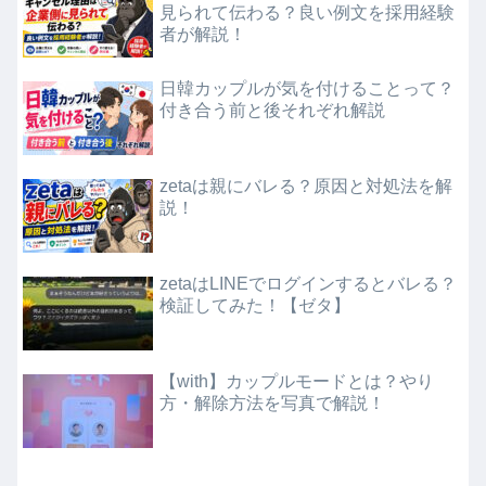
見られて伝わる？良い例文を採用経験
者が解説！
日韓カップルが気を付けることって？
付き合う前と後それぞれ解説
zetaは親にバレる？原因と対処法を解
説！
zetaはLINEでログインするとバレる？
検証してみた！【ゼタ】
【with】カップルモードとは？やり
方・解除方法を写真で解説！