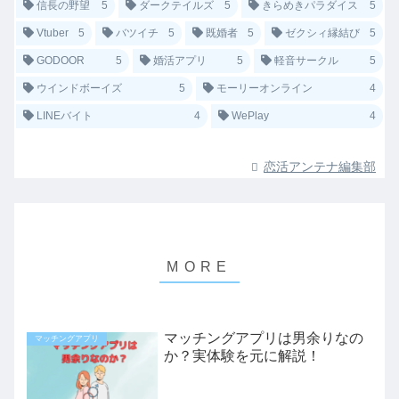
信長の野望
5
ダークテイルズ
5
きらめきパラダイス
5
Vtuber
5
バツイチ
5
既婚者
5
ゼクシィ縁結び
5
GODOOR
5
婚活アプリ
5
軽音サークル
5
ウインドボーイズ
5
モーリーオンライン
4
LINEバイト
4
WePlay
4
恋活アンテナ編集部
マッチングアプリは男余りなの
マッチングアプリ
か？実体験を元に解説！