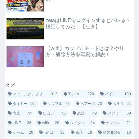
zetaはLINEでログインするとバレる？
検証してみた！【ゼタ】
【with】カップルモードとは？やり
方・解除方法を写真で解説！
タグ
マッチングアプリ
313
Tinder
228
バイト
139
タイミー
106
タップル
72
ペアーズ
70
大学生
61
恋庭
55
出会い
52
恋活
49
アプリ
39
LINE
36
with
28
タイクレ
24
オンクレ
21
ゲーム
20
Twitter
18
婚活
18
結婚相談所
18