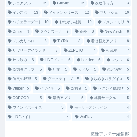
シェアフル
16
Gravity
16
友達作り方
13
インスタ
13
イケメンシリーズ
12
マリッシュ
10
バチェラーデート
10
おねがい社長！
10
メメントモリ
9
Omiai
9
タウンワーク
9
婚外
8
NewMatch
8
メルカリハロ
8
TikTok
8
着せ替えアプリ
8
リヴリーアイランド
7
ZEPETO
7
相席屋
7
サシ飲み
6
LINEプレイ
6
bondee
6
マウム
6
既婚者クラブ
6
配達
5
カドル
5
恋と深空
5
信長の野望
5
ダークテイルズ
5
きらめきパラダイス
5
Vtuber
5
バツイチ
5
既婚者
5
ゼクシィ縁結び
5
GODOOR
5
婚活アプリ
5
軽音サークル
5
ウインドボーイズ
5
モーリーオンライン
4
LINEバイト
4
WePlay
4
恋活アンテナ編集部