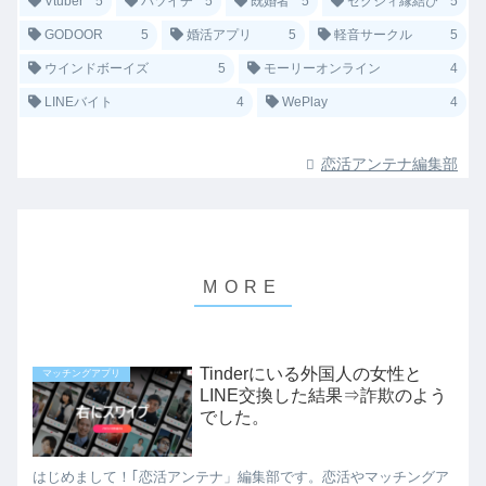
Vtuber
5
バツイチ
5
既婚者
5
ゼクシィ縁結び
5
GODOOR
5
婚活アプリ
5
軽音サークル
5
ウインドボーイズ
5
モーリーオンライン
4
LINEバイト
4
WePlay
4
恋活アンテナ編集部
Tinderにいる外国人の女性と
マッチングアプリ
LINE交換した結果⇒詐欺のよう
でした。
はじめまして！｢恋活アンテナ」編集部です。恋活やマッチングア