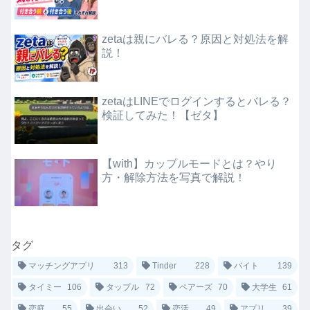
zetaは親にバレる？原因と対処法を解
説！
zetaはLINEでログインするとバレる？
検証してみた！【ゼタ】
【with】カップルモードとは？やり
方・解除方法を写真で解説！
タグ
マッチングアプリ
313
Tinder
228
バイト
139
タイミー
106
タップル
72
ペアーズ
70
大学生
61
恋庭
55
出会い
52
恋活
49
アプリ
39