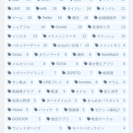
LINE
36
with
28
タイクレ
24
オンクレ
21
ゲーム
20
Twitter
18
婚活
18
結婚相談所
18
シェアフル
16
Gravity
16
友達作り方
13
インスタ
13
イケメンシリーズ
12
マリッシュ
10
バチェラーデート
10
おねがい社長！
10
メメントモリ
9
Omiai
9
タウンワーク
9
婚外
8
NewMatch
8
メルカリハロ
8
TikTok
8
着せ替えアプリ
8
リヴリーアイランド
7
ZEPETO
7
相席屋
7
サシ飲み
6
LINEプレイ
6
bondee
6
マウム
6
既婚者クラブ
6
配達
5
カドル
5
恋と深空
5
信長の野望
5
ダークテイルズ
5
きらめきパラダイス
5
Vtuber
5
バツイチ
5
既婚者
5
ゼクシィ縁結び
5
GODOOR
5
婚活アプリ
5
軽音サークル
5
ウインドボーイズ
5
モーリーオンライン
4