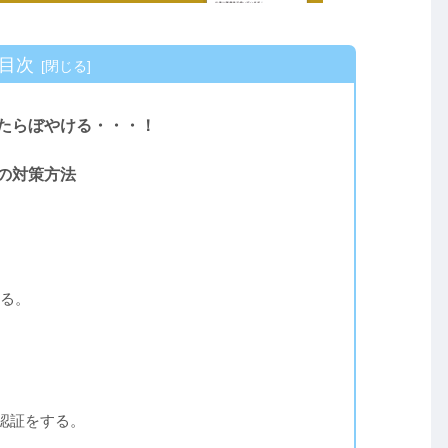
目次
したらぼやける・・・！
際の対策方法
る。
。
真認証をする。