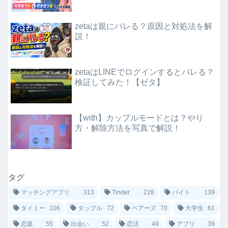
zetaは親にバレる？原因と対処法を解
説！
zetaはLINEでログインするとバレる？
検証してみた！【ゼタ】
【with】カップルモードとは？やり
方・解除方法を写真で解説！
タグ
マッチングアプリ
313
Tinder
228
バイト
139
タイミー
106
タップル
72
ペアーズ
70
大学生
61
恋庭
55
出会い
52
恋活
49
アプリ
39