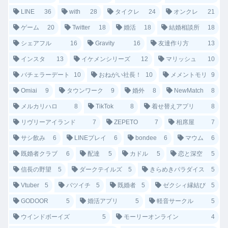
LINE
36
with
28
タイクレ
24
オンクレ
21
ゲーム
20
Twitter
18
婚活
18
結婚相談所
18
シェアフル
16
Gravity
16
友達作り方
13
インスタ
13
イケメンシリーズ
12
マリッシュ
10
バチェラーデート
10
おねがい社長！
10
メメントモリ
9
Omiai
9
タウンワーク
9
婚外
8
NewMatch
8
メルカリハロ
8
TikTok
8
着せ替えアプリ
8
リヴリーアイランド
7
ZEPETO
7
相席屋
7
サシ飲み
6
LINEプレイ
6
bondee
6
マウム
6
既婚者クラブ
6
配達
5
カドル
5
恋と深空
5
信長の野望
5
ダークテイルズ
5
きらめきパラダイス
5
Vtuber
5
バツイチ
5
既婚者
5
ゼクシィ縁結び
5
GODOOR
5
婚活アプリ
5
軽音サークル
5
ウインドボーイズ
5
モーリーオンライン
4